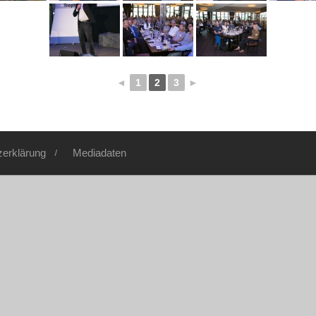
◄
1
2
3
►
zerklärung
Mediadaten