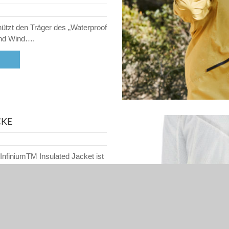
tzt den Träger des „Waterproof
und Wind….
CKE
nfiniumTM Insulated Jacket ist
finiumTM Windstopper®-Futter