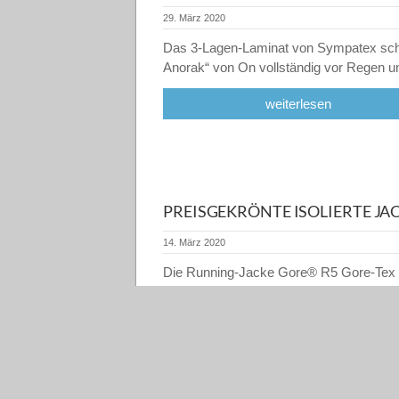
29. März 2020
Das 3-Lagen-Laminat von Sympatex schü
Anorak“ von On vollständig vor Regen 
weiterlesen
PREISGEKRÖNTE ISOLIERTE JA
14. März 2020
Die Running-Jacke Gore® R5 Gore-Tex I
mit einem neu entwickelten Gore-Tex In
konstruiert,…
weiterlesen