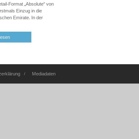
ail-Format „Absolute“ von
rstmals Einzug in die
ischen Emirate. In der
lesen
zerklärung
Mediadaten