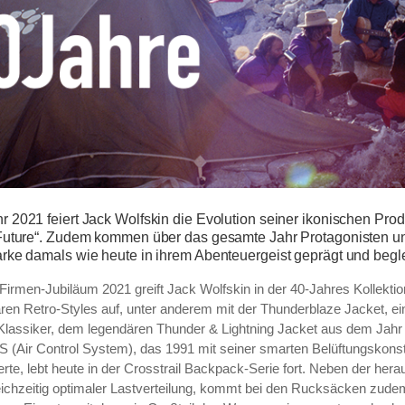
r 2021 feiert Jack Wolfskin die Evolution seiner ikonischen Pro
e Future“. Zudem kommen über das gesamte Jahr Protagonisten 
arke damals wie heute in ihrem Abenteuergeist geprägt und begle
Firmen-Jubiläum 2021 greift Jack Wolfskin in der 40-Jahres Kollekti
ren Retro-Styles auf, unter anderem mit der Thunderblaze Jacket, e
Klassiker, dem legendären Thunder & Lightning Jacket aus dem Jahr
(Air Control System), das 1991 mit seiner smarten Belüftungskonst
ierte, lebt heute in der Crosstrail Backpack-Serie fort. Neben der he
gleichzeitig optimaler Lastverteilung, kommt bei den Rucksäcken zude