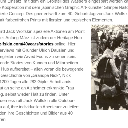
um Einsatz, mit dem ein Großteil des Wassers eingespart werden ka
die Kooperation mit dem japanischen Graphic Art-Künstler Shinpei Nait
feierte Concept Designer entwirft zum 40. Geburtstag von Jack Wolfsk
mit farbenfrohen Prints mit floralen und tropischen Elementen.
rd Jack Wolfskin spezielle Aktionen am Point
 Seit Anfang März ist zudem der Heritage Hub
lfskin.com/40years/stories
online. Hier
erviews mit Gründer Ulrich Dausien und
gleitern wie Arved Fuchs zu sehen sein.
ende Stories von Kunden und Mitarbeitern
Hub aufbereitet – allen voran die bewegende
e Geschichte von „Grandpa Nick“, Nick
 1200 Tagen alle 282 Gipfel Schottlands
but an seine an Alzheimer erkrankte Frau
g, selbst wieder Halt zu finden. Unter
erness ruft Jack Wolfskin alle Outdoor-
 auf, ihre individuellen Abenteuer zu teilen:
en ihre Geschichten und Bilder aus 40
ren.