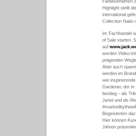
Färbeverfahren z
Highlight stellt 
international ge
Collection Naito 
Im Fachhandel wi
of Sale starten.
auf
www.jack.wo
werden Video-Int
prägenden Wegbe
Aber auch spann
werden im Brand 
wie inspirierend
Gardener, der in
bestieg – als Tri
Janet und als We
#markedbythewild
Begeisterten dazu
Hier können Kund
Jahren präsentie