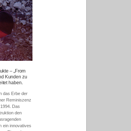
dukte – „From
und Kunden zu
itet haben.
on das Erbe der
iner Reminiszenz
 1994. Das
ruktion den
rausragenden
m ein innovatives