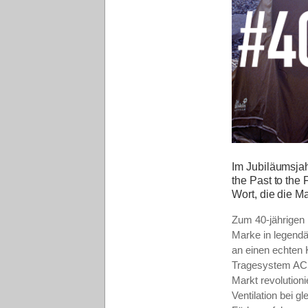
Im Jubiläumsjah
the Past to th
Wort, die die M
Zum 40-jährigen 
Marke in legendä
an einen echten 
Tragesystem ACS 
Markt revolution
Ventilation bei 