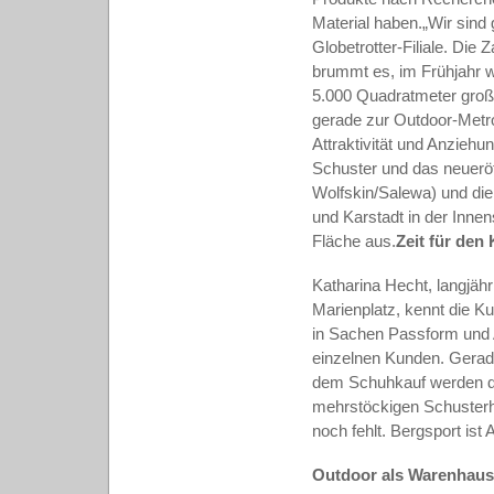
Material haben.„Wir sind
Globetrotter-Filiale. Die
brummt es, im Frühjahr w
5.000 Quadratmeter große
gerade zur Outdoor-Metr
Attraktivität und Anziehu
Schuster und das neuerö
Wolfskin/Salewa) und di
und Karstadt in der Inne
Fläche aus.
Zeit für de
Katharina Hecht, langjäh
Marienplatz, kennt die K
in Sachen Passform und A
einzelnen Kunden. Gerad
dem Schuhkauf werden di
mehrstöckigen Schusterh
noch fehlt. Bergsport ist 
Outdoor als Warenhaus