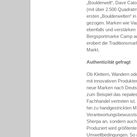
„Boulderwelt“, Dave Cat
(mit über 2.500 Quadratm
ersten „Boulderwelten“ in
gezogen. Marken wie Vaud
ebenfalls und verstärken
Bergsportmarke Camp aus N
erobert die Traditionsma
Markt.
Authentizität gefragt
Ob Klettern, Wandern ode
mit innovativen Produkte
neue Marken nach Deutschl
zum Beispiel das nepale
Fachhandel vertreten ist
hin zu handgestrickten M
Verantwortungsbewusstse
Sherpa an, sondern auch 
Produziert wird größtente
Umweltbedingungen. So ge