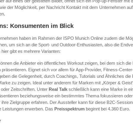
er auf eines der gelisteten Bilder, öffnet sich ein Pop-up-Fenster mit 
owie der Möglichkeit, per Nachricht Kontakt mit dem Unternehmen a
hen
.
ns: Konsumenten im Blick
rnehmen haben im Rahmen der ISPO Munich Online zudem die Mögl
en, um sich an die Sport- und Outdoor-Enthusiasten, also die Endver
hier gibt es mehrere Varianten:
önnen die Anbieter ein öffentliches Workout zeigen,
bei dem sich die
 präsentieren. Eignet sich vor allem für App-Provider, Fitness-Center-
geben die Gelegenheit, durch Coachings, Tutorials und Ähnliches die
rke zu zeigen. Ideal unter anderem für Marken mit „Körper & Geist“
 oder Zeitschriften. Unter
Real Talk
schließlich kann eine Marke in e
sentieren beziehungsweise ein bestimmtes Thema fokussieren oder 
 ihre Zielgruppe erfahren. Der Aussteller kann für diese B2C-Sessio
e Leistungen erwerben. Das
Preisspektrum
beginnt bei 4.360 Euro.
r