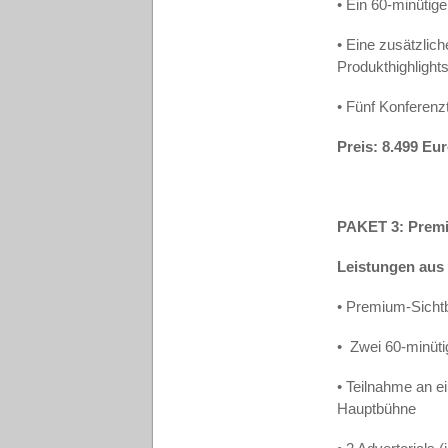
• Ein 60-minütig
• Eine zusätzlic
Produkthighlight
• Fünf Konferenzt
Preis: 8.499 Eu
PAKET 3: Prem
Leistungen aus
• Premium-Sichtb
•
Zwei 60-minüt
• Teilnahme an 
Hauptbühne