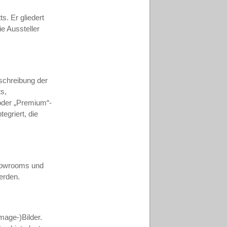
s. Er gliedert
ie Aussteller
schreibung der
s,
oder „Premium“-
egriert, die
Showrooms und
erden.
mage-)Bilder.