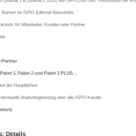
(in Quartal 1 & Quartal 2 2021) auf ISPO.com inkl. -Distribution der Art
er Banner im ISPO Editorial Newsletter
tickets für Mitarbeiter, Kunden oder Partner
uro
-Partner
 Paket 1, Paket 2 und Paket 3 PLUS…
 auf der Hauptbühne
ndividuelle Marketingleistung über alle ISPO-Kanäle
itiert)
: Details