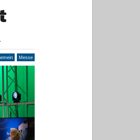
r
gemein
Messe