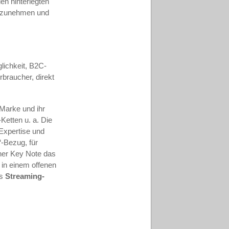
den hinterlegten
ufzunehmen und
ichkeit, B2C-
braucher, direkt
 Marke und ihr
Ketten u. a. Die
 Expertise und
-Bezug, für
iner Key Note das
in einem offenen
ns
Streaming-