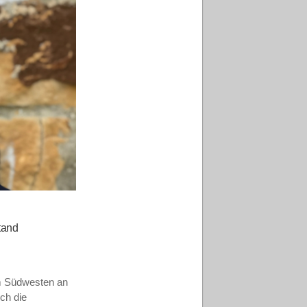
tand
im Südwesten an
och die