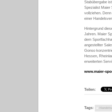
Stabübergabe is
Spezialist Maier
vollziehen. Denn
einer Handelsver
Hintergrund dies
Jahren. Maier Sp
dem Sportfachhan
angestellter Sal
Gonso konzentrie
Hessen, Rheinlan
erweiterten Serv
www.maier-spo
Teilen:
Tags:
Handelsv