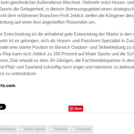
t kein gewöhnlicher Außendienst-Wechsel. Vielmehr nutzt Hosen- un
 Sports die Gelegenheit, in diesem Betreuungsgebiet einen strategis
 mit dem erfahrenen Branchen-Profi Jeblick stellen die Köngener die
tretung auf einen fest angestellten Reisenden um.
er Entscheidung ist die anhaltend gute Entwicklung der Marke in de
orts ist es gelungen, sich als Hosen- und Passform-Spezialist in Z
del eine starke Position im Bereich Outdoor- und Skibekleidung zu e
es-Rep kann sich Jeblick zu 100 Prozent auf Maier Sports und die S
ren. Das erlaubt es dem 34-Jährigen, die Fachhandelspartner in de
d-Pfalz und Saarland zukünftig noch enger und intensiver zu betreu
ice zu unterstützen.
rts.com
Save
ertretung
Maier Sports
Outdoor
Personal