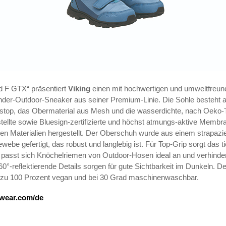
d F GTX“ präsentiert
Viking
einen mit hochwertigen und umweltfreun
nder-Outdoor-Sneaker aus seiner Premium-Linie. Die Sohle besteht 
top, das Obermaterial aus Mesh und die wasserdichte, nach Oeko-
tellte sowie Bluesign-zertifizierte und höchst atmungs-aktive Memb
ten Materialien hergestellt. Der Oberschuh wurde aus einem strapazi
ebe gefertigt, das robust und langlebig ist. Für Top-Grip sorgt das t
 passt sich Knöchelriemen von Outdoor-Hosen ideal an und verhinder
°-reflektierende Details sorgen für gute Sichtbarkeit im Dunkeln. Der 
h, zu 100 Prozent vegan und bei 30 Grad maschinenwaschbar.
wear.com/de