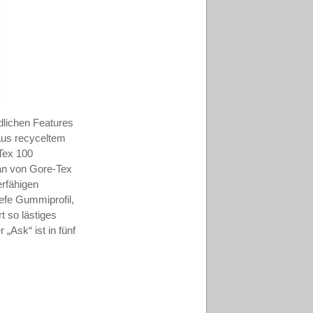
dlichen Features
aus recyceltem
Tex 100
ran von Gore-Tex
erfähigen
iefe Gummiprofil,
t so lästiges
„Ask“ ist in fünf