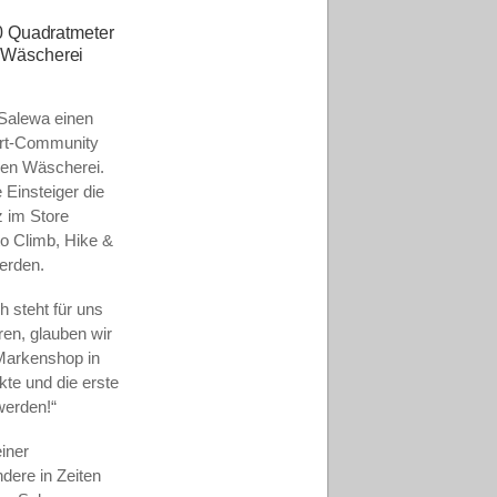
0 Quadratmeter
e Wäscherei
 Salewa einen
port-Community
len Wäscherei.
Einsteiger die
z im Store
to Climb, Hike &
werden.
 steht für uns
ren, glauben wir
Markenshop in
te und die erste
werden!“
einer
ndere in Zeiten