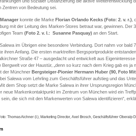
hränkungen und sozialer Distanzierung die aktive Weiterentwicklung 
n Zentren von Bedeutung sei.
 Manager
konnte die Marke
Florian Orlando Kecks (Foto: 2. v. r.)
, 
urg mit der Leitung des Marken-Stores betraut war, gewinnen. Der 3
öpfigen Team
(Foto 2. v. l.:
Susanne Pasquay)
an den Start.
Salewa im Übrigen eine besondere Verbindung. Dort nahm vor bald 7
 ihren Anfang. Die ersten marktreifen Bergsportprodukte entstanden
alkirchner Straße 47 – ausgedacht und entwickelt aus Eigeninteresse
e Bergwelt vor der Haustür, „denn so kurz nach dem Krieg gab es ja n
agt der Münchner
Bergsteiger-Pionier Hermann Huber (90, Foto Mit
 bei Salewa vom Lehrling zum Geschäftsführer aufstieg und das Unt
Mit dem Shop setzt die Marke Salewa in ihrer Ursprungsregion Münc
r neue Markenkontaktpunkt im Zentrum von München wird ein Treffpu
 sein, die sich mit den Markenwerten von Salewa identifizieren“, erk
oto:
Thomas Aichner (l.), Marketing Director,
Axel Brosch, Geschäftsführer Oberalp De
om