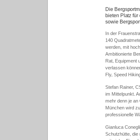
Die Bergsportm
bieten Platz fü
sowie Bergspor
In der Frauenstr
140 Quadratmeter
werden, mit hoch
Ambitionierte Be
Rat, Equipment u
verlassen können
Fly, Speed Hiking
Stefan Rainer, C
im Mittelpunkt. A
mehr denn je an
München wird zum
professionelle W
Gianluca Conegli
Schutzhütte, die 