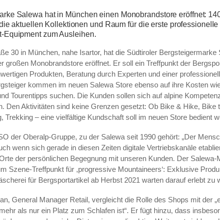
arke Salewa hat in München einen Monobrandstore eröffnet: 14
r die aktuellen Kollektionen und Raum für die erste professionell
t-Equipment zum Ausleihen.
aße 30 in München, nahe Isartor, hat die Südtiroler Bergsteigermarke
 großen Monobrandstore eröffnet. Er soll ein Treffpunkt der Bergs
wertigen Produkten, Beratung durch Experten und einer professionel
rgsteiger kommen im neuen Salewa Store ebenso auf ihre Kosten wie 
nd Tourentipps suchen. Die Kunden sollen sich auf alpine Kompeten
. Den Aktivitäten sind keine Grenzen gesetzt: Ob Bike & Hike, Bike 
, Trekking – eine vielfältige Kundschaft soll im neuen Store bedient 
SO der Oberalp-Gruppe, zu der Salewa seit 1990 gehört: „Der Mensch
uch wenn sich gerade in diesen Zeiten digitale Vertriebskanäle etablie
 Orte der persönlichen Begegnung mit unseren Kunden. Der Salewa-
 Szene-Treffpunkt für ,progressive Mountaineers‘: Exklusive Produk
äscherei für Bergsportartikel ab Herbst 2021 warten darauf erlebt zu 
an, General Manager Retail, vergleicht die Rolle des Shops mit der „
mehr als nur ein Platz zum Schlafen ist“. Er fügt hinzu, dass insbeso