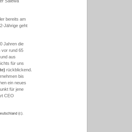
der Salewa
der bereits am
2-Jährige geht
0 Jahren die
 vor rund 65
 und aus
ichts für uns
te)
rückblickend.
ernehmen bis
hen ein neues
nkt für jene
lärt CEO
utschland (r.).