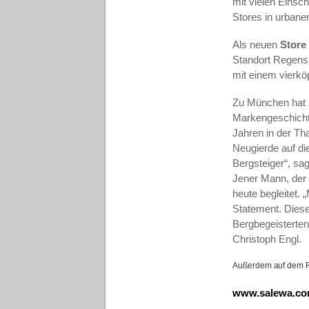
mit vielen Einsc
Stores in urbane
Als neuen
Store
Standort Regensb
mit einem vierk
Zu München hat 
Markengeschichte
Jahren in der Th
Neugierde auf di
Bergsteiger“, s
Jener Mann, der
heute begleitet.
„
Statement. Diese
Bergbegeisterten
Christoph Engl.
Außerdem auf dem F
www.salewa.c