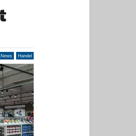
.News
Handel