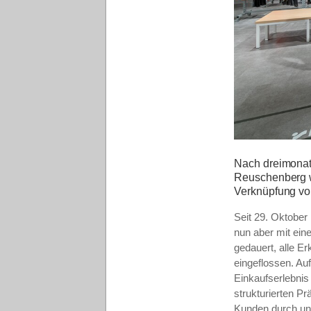
Nach dreimonati
Reuschenberg wi
Verknüpfung von
Seit 29. Oktober
nun aber mit ein
gedauert, alle E
eingeflossen.
Auf
Einkaufserlebnis
strukturierten P
Kunden durch un