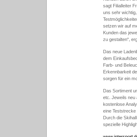
sagt Filialleite
uns sehr wichtig
Testmöglichkeiten
setzen wir auf m
Kunden das jewei
zu gestalten“, e
Das neue Ladenba
dem Einkaufsbed
Farb- und Beleuc
Erkennbarkeit de
sorgen für ein m
Das Sortiment um
etc. Jeweils neu
kostenlose Anal
eine Teststrecke
Durch die Skihal
spezielle Highli
www.intersport.d