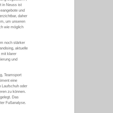
t in Neuss ist
iceangebote und
verzichtbar, daher
amm, um unseren
ch wie möglich
um noch stärker
dising, aktuelle
mit klarer
tierung und
ng, Teamsport
timent eine
n Laufschuh oder
eren zu können.
 gelegt. Das
kter Fußanalyse.