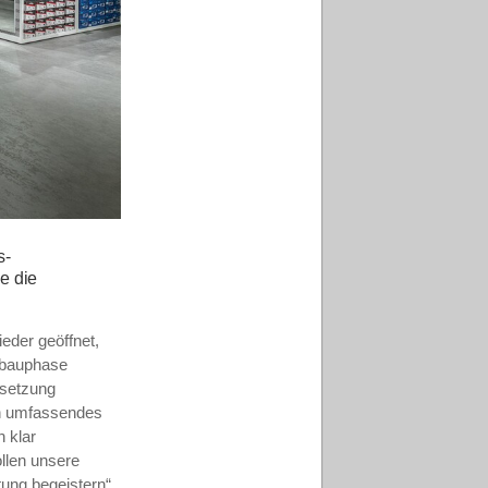
s-
e die
eder geöffnet,
Umbauphase
msetzung
in umfassendes
n klar
llen unsere
ung begeistern“,