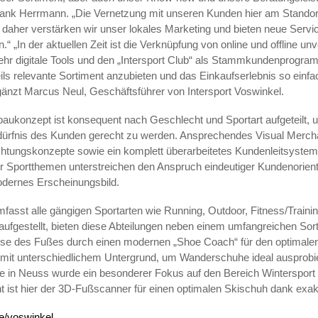
r Frank Herrmann. „Die Vernetzung mit unseren Kunden hier am Standor
, daher verstärken wir unser lokales Marketing und bieten neue Serv
.“ „In der aktuellen Zeit ist die Verknüpfung von online und offline un
ehr digitale Tools und den „Intersport Club“ als Stammkundenprogr
ls relevante Sortiment anzubieten und das Einkaufserlebnis so einfa
rgänzt Marcus Neul, Geschäftsführer von Intersport Voswinkel.
ukonzept ist konsequent nach Geschlecht und Sportart aufgeteilt, 
ürfnis des Kunden gerecht zu werden. Ansprechendes Visual Merchan
htungskonzepte sowie ein komplett überarbeitetes Kundenleitsystem 
r Sportthemen unterstreichen den Anspruch eindeutiger Kundenorien
odernes Erscheinungsbild.
fasst alle gängigen Sportarten wie Running, Outdoor, Fitness/Traini
 aufgestellt, bieten diese Abteilungen neben einem umfangreichen Sor
yse des Fußes durch einen modernen „Shoe Coach“ für den optimale
 mit unterschiedlichem Untergrund, um Wanderschuhe ideal ausprobi
le in Neuss wurde ein besonderer Fokus auf den Bereich Wintersport
ght ist hier der 3D-Fußscanner für einen optimalen Skischuh dank exa
e/voswinkel