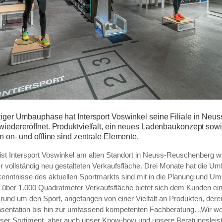
ger Umbauphase hat Intersport Voswinkel seine Filiale in Neus
edereröffnet. Produktvielfalt, ein neues Ladenbaukonzept sowi
 on- und offline sind zentrale Elemente.
 ist Intersport Voswinkel am alten Standort in Neuss-Reuschenberg wi
er vollständig neu gestalteten Verkaufsfläche. Drei Monate hat die 
rkenntnisse des aktuellen Sportmarkts sind mit in die Planung und U
 über 1.000 Quadratmeter Verkaufsfläche bietet sich dem Kunden e
 rund um den Sport, angefangen von einer Vielfalt an Produkten, dere
räsentation bis hin zur umfassend kompetenten Fachberatung.
„Wir wo
ser Sortiment, aber auch unser Know-how und unsere Beratungsleist