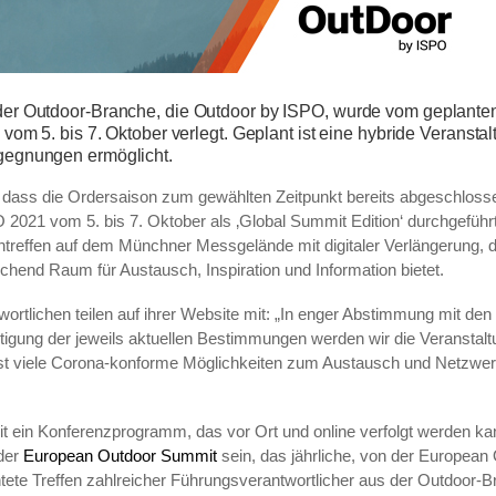
der Outdoor-Branche, die Outdoor by ISPO, wurde vom geplante
 vom 5. bis 7. Oktober verlegt. Geplant ist eine hybride Veransta
gegnungen ermöglicht.
dass die Ordersaison zum gewählten Zeitpunkt bereits abgeschlossen
2021 vom 5. bis 7. Oktober als ‚Global Summit Edition‘ durchgeführt.
treffen auf dem Münchner Messgelände mit digitaler Verlängerung, d
ichend Raum für Austausch, Inspiration und Information bietet.
ortlichen teilen auf ihrer Website mit: „In enger Abstimmung mit de
tigung der jeweils aktuellen Bestimmungen werden wir die Veranstalt
st viele Corona-konforme Möglichkeiten zum Austausch und Netzwe
eit ein Konferenzprogramm, das vor Ort und online verfolgt werden ka
 der
European Outdoor Summit
sein
, das jährliche, von der Europea
ete Treffen zahlreicher Führungsverantwortlicher aus der Outdoor-B