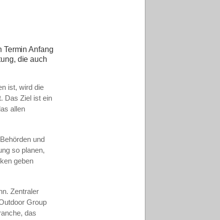
n Termin Anfang
ltung, die auch
 ist, wird die
 Das Ziel ist ein
as allen
n Behörden und
ung so planen,
rken geben
nn. Zentraler
n Outdoor Group
ranche, das