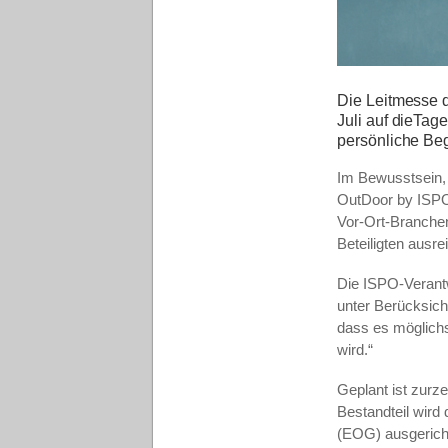
Die Leitmesse 
Juli auf dieTage
persönliche Be
Im Bewusstsein, 
OutDoor by ISPO 
Vor-Ort-Branchen
Beteiligten ausre
Die ISPO-Verantw
unter Berücksich
dass es möglich
wird.“
Geplant ist zurz
Bestandteil wird
(EOG) ausgericht