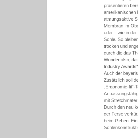
präsentieren ber
amerikanischen 
atmungsaktive Sc
Membran im Oberm
oder – wie in de
Sohle. So bleib
trocken und ange
durch die das Th
Wunder also, das
Industry Awards
Auch der bayeris
Zusätzlich soll 
„Ergonomic-fit“-
Anpassungsfähig
mit Stretchmater
Durch den neu ko
der Ferse verkür
beim Gehen. Ein 
Sohlenkonstrukt