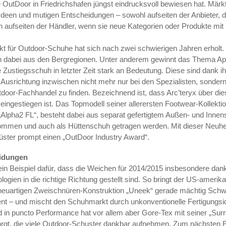
ie OutDoor in Friedrichs­hafen jüngst eindrucksvoll bewiesen hat. Mär
deen und mutigen Entscheidungen – sowohl aufseiten der Anbieter, 
ch aufseiten der Händler­, wenn sie neue Kategorien oder Produkte mi
rkt für Outdoor-Schuhe hat sich nach zwei schwierigen Jahren erholt.
dabei aus den Berg­regionen. Unter anderem gewinnt das Thema A
Zustiegsschuh in letzter Zeit stark an Bedeutung. Diese sind dank ih
n Ausrichtung inzwischen nicht mehr nur bei den Spezialisten, sondern
utdoor-Fachhandel zu finden. Bezeichnend ist, dass Arc’teryx über di
ingestiegen ist. Das Topmodell seiner allerersten Footwear-Kollektio
lpha2 FL“, besteht dabei aus separat gefertigtem Außen- und Innen
mmen und auch als Hüttenschuh getragen werden. Mit dieser Neuheit
ster prompt einen „OutDoor Industry Award“.
eidungen
 ein Beispiel dafür, dass die Weichen für 2014/2015 insbesondere dan
ogien in die richtige Richtung gestellt sind. So bringt der US-amerik
 neuartigen Zweischnüren-Konstruktion „Uneek“ gerade mächtig Schw
t – und mischt den Schuhmarkt durch unkonventionelle Fertigungsi
d in puncto Performance hat vor allem aber Gore-Tex mit seiner „Sur
rgt, die viele Outdoor-Schuster dankbar aufnehmen. Zum nächsten F