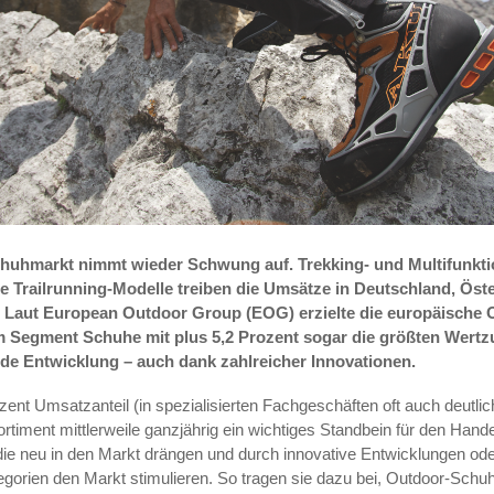
huhmarkt nimmt wieder Schwung auf. Trekking- und Multifunkt
 Trailrunning-Modelle ­­treiben die Umsätze in Deutschland, Öste
. Laut European Outdoor Group (EOG) erzielte die europäische 
m Segment Schuhe mit plus 5,2 Prozent sogar die größten Wert
de Entwicklung – auch dank zahlreicher Innovationen.
zent Umsatzanteil (in spezialisierten Fachgeschäften oft auch deutlic
timent mittlerweile ganzjährig ein wichtiges Standbein für den Hand
 die neu in den Markt drängen und durch innovative Entwicklungen o
gorien den Markt stimulieren. So tragen sie dazu bei, Outdoor-Sch