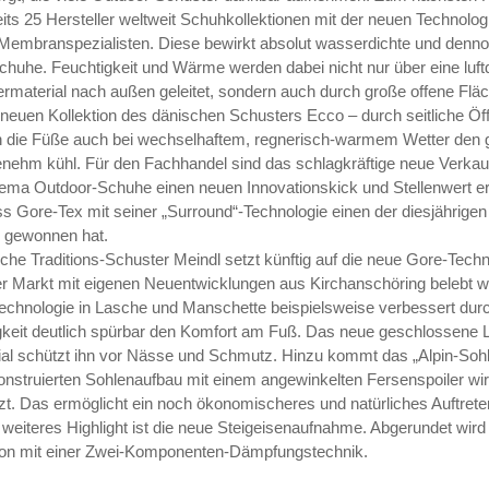
eits 25 Hersteller weltweit Schuhkollektionen mit der neuen Technolo
Membranspezialisten. Diese bewirkt absolut wasserdichte und denn
huhe. Feuchtigkeit und Wärme werden dabei nicht nur über eine luft
aterial nach außen geleitet, sondern auch durch große offene Fläc
r neuen Kollektion des dänischen Schusters Ecco – durch seitliche Öf
en die Füße auch bei wechselhaftem, regnerisch-warmem Wetter den 
nehm kühl. Für den Fachhandel sind das schlagkräftige neue Verkau
ema Outdoor-Schuhe einen neuen Innovationskick und Stellenwert erf
s Gore-Tex mit seiner „Surround“-Technologie einen der diesjährige
“ gewonnen hat.
che Traditions-Schuster Meindl setzt künftig auf die neue Gore-Techn
der Markt mit eigenen Neuentwicklungen aus Kirchanschöring belebt 
Technologie in Lasche und Manschette beispielsweise verbessert durch
keit deutlich spürbar den Komfort am Fuß. Das neue geschlossene
ial schützt ihn vor Nässe und Schmutz. Hinzu kommt das „Alpin-Sohl
nstruierten Sohlenaufbau mit einem angewinkelten Fersenspoiler wir
zt. Das ermöglicht ein noch ökonomischeres und natürliches Auftrete
weiteres Highlight ist die neue Steig­eisenaufnahme. Abgerundet wird
ion mit einer Zwei-Komponenten-Dämpfungstechnik.