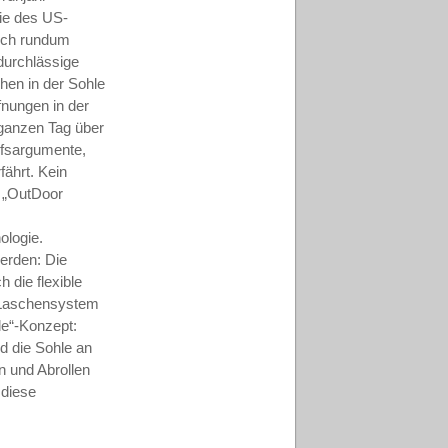
gie des US-
och rundum
durchlässige
hen in der Sohle
fnungen in der
ganzen Tag über
fs­argumente,
ährt. Kein
n „OutDoor
ologie.
werden: Die
 die flexible
 Laschensystem
e“-­Konzept:
d die Sohle an
n und Abrollen
 diese