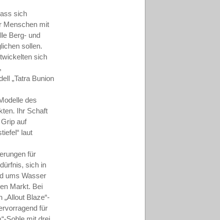
ass sich
für Menschen mit
lle Berg- und
ichen sollen.
twickelten sich
,
ell „Tatra Bunion
-Modelle des
ten. Ihr Schaft
 Grip auf
efel“ laut
derungen für
ürfnis, sich in
rund ums Wasser
en Markt. Bei
„­Allout Blaze“-
ervorragend für
“-Sohle mit drei