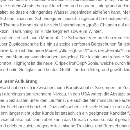
iltiefe soll ein Abrutschen auf feuchtem und nassem Untergrund verhi
taltet, so dass eindringendes Wasser ungehindert abfließen kann. Merr
Schuhe hinaus im Schuhsegment jedoch insgesamt breit aufgestellt. 
f Thomas Kamm sieht für sein Unternehmen „große Chancen auf de
ktion, Trailrunning, im Kindersegment sowie im Winter“.
 präsentiert sich auch Mammut. Die ­Schweizer versprechen vom lei
 über Zustiegs­schuhe bis hin zu steig­eisenfesten Bergschuhen für je
hwerk. So ist das neue Modell „Alto High GTX“ aus der „Ferrata“-Linie
en und ­Mehrtageswanderungen ausgelegt. Der leichte und robuste Sc
mfort. Highlight ist die neue „Gripex IronGrip“-Sohle, welche durch f
n erhöhte Griffigkeit und bestes Gefühl für den Untergrund gewährleis
ht mehr Aufklärung
m Markt haben sich inzwischen auch Barfußschuhe. Sie sorgen für Z
tzt allerdings stag­nierendem Niveau. In den USA waren die Absätze so
her Spezialisten unter den Lauffans, die sich die Minimalschuhe kaufe
der Fachhandel berichtet. Dazu wünschen sich viele Händler mehr A
Denn längst nicht jeder Kunde ist tatsächlich ein geeigneter Kandidat f
vice tut also not. Dann aber kann das Umsatzniveau konstant gehal
end erlebten zuletzt dagegen italienische Trekking- und Bergschuhanb