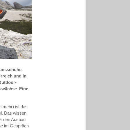
ionsschuhe,
rreich und in
Outdoor-
zuwächse. Eine
h mehr) ist das
el. Das wissen
der den Ausbau
uhe im Gespräch