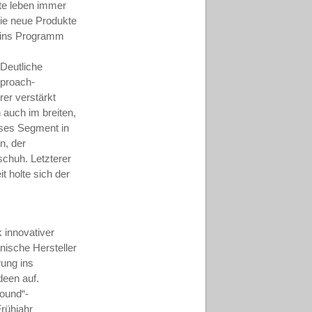
kte leben immer
die neue Produkte
t ins Programm
 Deutliche
pproach-
rer verstärkt
 auch im breiten,
eses Segment in
n, der
schuh. Letzterer
 holte sich der
k innovativer
anische Hersteller
ung ins
deen auf.
round“-
rühjahr