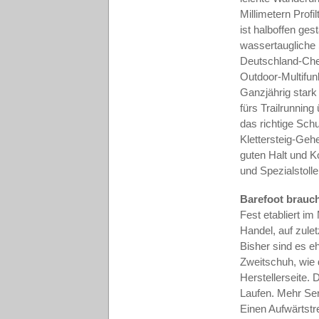
Millimetern Prof
ist halboffen ges
wassertaugliche 
Deutschland-Che
Outdoor-Multifun
Ganzjährig stark
fürs Trailrunning
das richtige Schu
Klettersteig-Geh
guten Halt und Ko
und Spezialstolle
Barefoot brauc
Fest etabliert i
Handel, auf zule
Bisher sind es e
Zweitschuh, wie 
Herstellerseite. 
Laufen. Mehr Ser
Einen Aufwärtstr