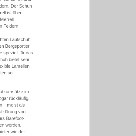
ndern. Der Schuh
ell ist über
Merrell
n Feldern
chten Laufschuh
den Bergsportler
 speziell für das
huh bietet sehr
lexible Lamellen
ten soll.
usatzumsätze im
gar rückläufig.
n – meist als
ufklärung von
ürs Barefoot-
ten werden.
ieter wie der