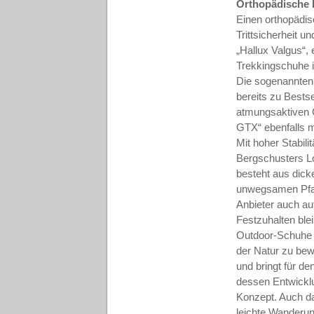
Orthopädische
Einen orthopädi
Trittsicherheit 
„Hallux Valgus“,
Trekkingschuhe 
Die sogenannten 
bereits zu Bests
atmungsaktiven G
GTX“ ebenfalls m
Mit hoher Stabil
Bergschusters Lo
besteht aus dick
unwegsamen Pfade
Anbieter auch auf
Festzuhalten blei
Outdoor-Schuhe –
der Natur zu bew
und bringt für d
dessen Entwicklu
Konzept. Auch da
leichte Wanderun