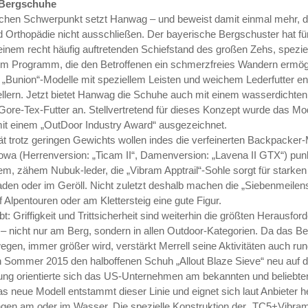
 Bergschuhe
schen Schwerpunkt setzt Hanwag – und beweist damit einmal mehr, d
und Orthopädie nicht ausschließen. Der bayerische Bergschuster hat 
 einem recht häufig auftretenden Schief­stand des großen Zehs, spezie
im Programm, die den Betroffenen ein schmerzfreies Wandern ermögl
„Bunion“-Modelle mit speziellem Leisten und weichem Lederfutter en
ellern. Jetzt bietet Hanwag die Schuhe auch mit einem wasserdichten
ore-Tex-Futter an. Stellvertretend für dieses Konzept wurde das Mod
it einem „OutDoor Industry Award“ ausgezeichnet.
ität trotz geringen Gewichts wollen indes die verfeinerten Backpacker
wa (Herrenversion: „Ticam II“, Damenversion: „Lavena II GTX“) punk
em, zähem Nubuk-leder, die „Vibram Apptrail“-Sohle sorgt für starken
n oder im Geröll. Nicht zuletzt deshalb machen die „Siebenmeilensti
 Alpentouren oder am Klettersteig eine gute Figur.
bt: Griffigkeit und Trittsicherheit sind weiterhin die größten Herausfor
 nicht nur am Berg, sondern in allen Outdoor-Kategorien. Da das Bed
egen, immer größer wird, verstärkt Merrell seine Aktivitäten auch 
en Sommer 2015 den halboffenen Schuh „Allout Blaze Sieve“ neu auf d
ng orientierte sich das US-Unternehmen am bekannten und beliebten 
s neue Modell entstammt dieser Linie und eignet sich laut Anbieter h
gen am oder im Wasser. Die spezielle Konstruktion der „TC5+Vibram