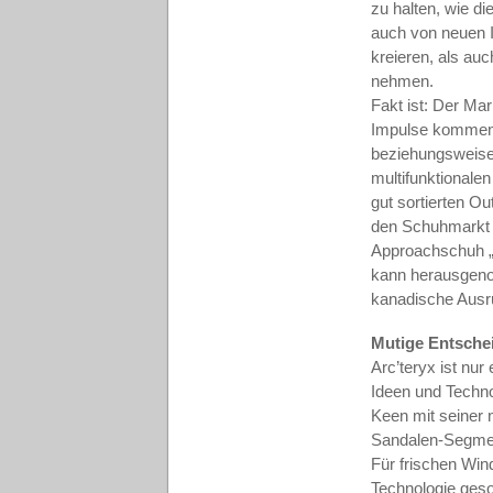
zu halten, wie d
auch von neuen I
kreieren, als au
nehmen.
Fakt ist: Der Ma
Impulse kommen 
beziehungsweise 
multifunktionale
gut sortierten O
den Schuhmarkt e
Approachschuh „A
kann herausgeno
kanadische Ausrü
Mutige Entsch
Arc’teryx ist nur
Ideen und Technol
Keen mit seiner
Sandalen-Segmen
Für frischen Win
Technologie geso