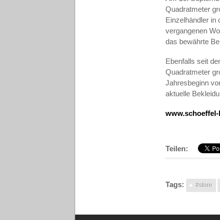
Quadratmeter gro
Einzelhändler in 
vergangenen Woc
das bewährte Be
Ebenfalls seit d
Quadratmeter gr
Jahresbeginn von
aktuelle Bekleid
www.schoeffel-
Teilen:
Tags:
#store