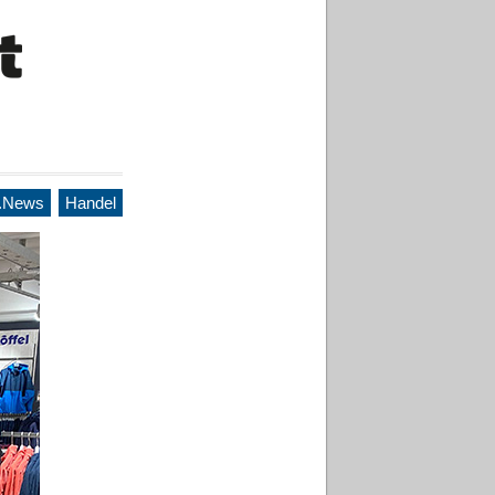
.News
Handel