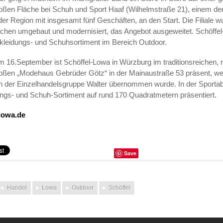
ßen Fläche bei Schuh und Sport Haaf (Wilhelmstraße 21), einem der 
der Region mit insgesamt fünf Geschäften, an den Start. Die Filiale w
hen umgebaut und modernisiert, das Angebot ausgeweitet. Schöffel-
kleidungs- und Schuhsortiment im Bereich Outdoor.
em 16.September ist Schöffel-Lowa in Würzburg im traditionsreichen, 
oßen „Modehaus Gebrüder Götz“ in der Mainaustraße 53 präsent, we
 der Einzelhandelsgruppe Walter übernommen wurde. In der Sportabt
ungs- und Schuh-Sortiment auf rund 170 Quadratmetern präsentiert.
lowa.de
Save
Handel
Lowa
Outdoor
Schöffel