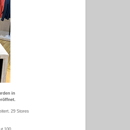
urden in
röffnet.
itert. 29 Stores
ut 100