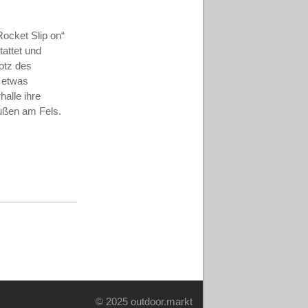
Rocket Slip on“
tattet und
rotz des
r etwas
alle ihre
ußen am Fels.
© 2025 outdoor.markt