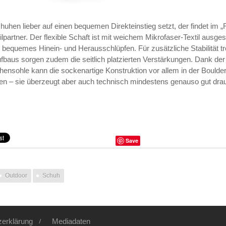
huhen lieber auf einen bequemen Direkteinstieg setzt, der findet im „
lpartner. Der flexible Schaft ist mit weichem Mikrofaser-Textil ausges
n bequemes Hinein- und Herausschlüpfen. Für zusätzliche Stabilität t
fbaus sorgen zudem die seitlich platzierten Verstärkungen. Dank de
ensohle kann die sockenartige Konstruktion vor allem in der Boulderh
en – sie überzeugt aber auch technisch mindestens genauso gut dra
Save
Outdoor
Schuh
zerklärung
Mediadaten