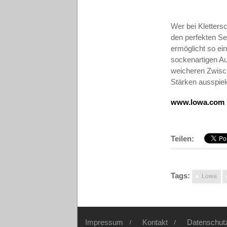
Wer bei Klettersc
den perfekten Sei
ermöglicht so ei
sockenartigen Au
weicheren Zwisch
Stärken ausspiel
www.lowa.com
Teilen:
Tags:
Lowa
Impressum
Kontakt
Datenschut