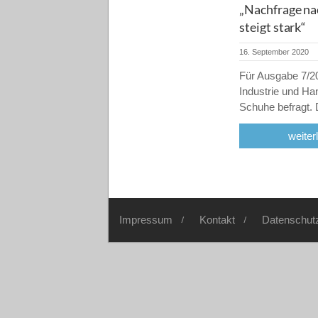
„Nachfrage na
steigt stark“
16. September 2020
Für Ausgabe 7/20
Industrie und H
Schuhe befragt.
weiter
Impressum
Kontakt
Datenschut