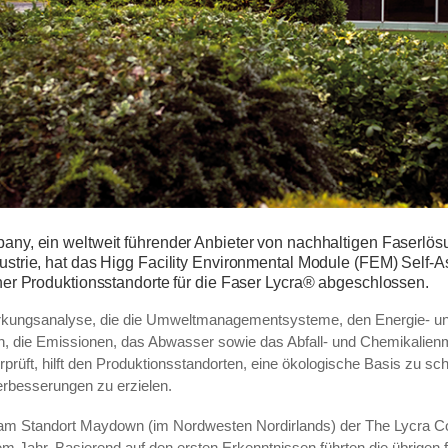
ny, ein weltweit führender Anbieter von nachhaltigen Faserlösu
strie, hat das Higg Facility Environmental Module (FEM) Self-
ner Produktionsstandorte für die Faser Lycra® abgeschlossen.
irkungsanalyse, die die Umweltmanagementsysteme, den Energie- u
, die Emissionen, das Abwasser sowie das Abfall- und Chemikalie
rüft, hilft den Produktionsstandorten, eine ökologische Basis zu sc
Verbesserungen zu erzielen.
t am Standort Maydown (im Nordwesten Nordirlands) der The Lycra
em Jahr. Basierend auf den ersten Erkenntnissen führten die übrigen 