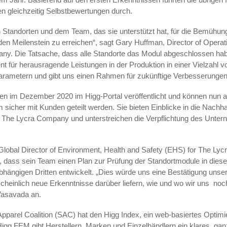
en gleichzeitig Selbstbewertungen durch.
n Standorten und dem Team, das sie unterstützt hat, für die Bemühu
en Meilenstein zu erreichen“, sagt Gary Huffman, Director of Operat
ny. Die Tatsache, dass alle Standorte das Modul abgeschlossen ha
 für herausragende Leistungen in der Produktion in einer Vielzahl v
arametern und gibt uns einen Rahmen für zukünftige Verbesserungen
n im Dezember 2020 im Higg-Portal veröffentlicht und können nun a
m sicher mit Kunden geteilt werden. Sie bieten Einblicke in die Nachhal
 The Lycra Company und unterstreichen die Verpflichtung des Unte
lobal Director of Environment, Health and Safety (EHS) for The Ly
, dass sein Team einen Plan zur Prüfung der Standortmodule in dies
hängigen Dritten entwickelt. „Dies würde uns eine Bestätigung unser
heinlich neue Erkenntnisse darüber liefern, wie und wo wir uns
noc
Vasavada an.
Apparel Coalition (SAC) hat den Higg Index, ein web-basiertes Optimi
Higg FEM gibt Herstellern, Marken und Einzelhändlern ein klares, ganz