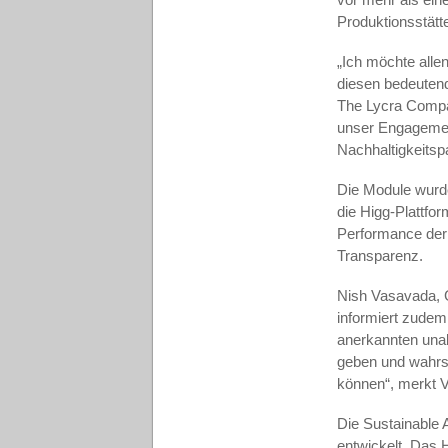
Produktionsstätt
„
Ich möchte alle
diesen bedeutend
The Lycra Compa
unser Engagement
Nachhaltigkeitsp
Die Module wurde
die Higg-Plattfor
Performance der
Transparenz.
Nish Vasavada, G
informiert zudem
anerkannten unab
geben und wahrsc
können“, merkt 
Die Sustainable 
entwickelt. Das 