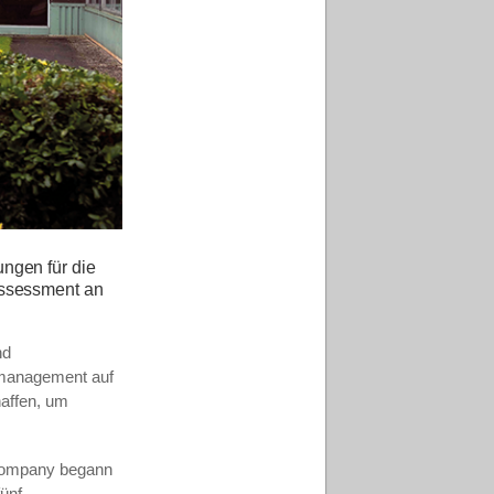
ngen für die
Assessment an
nd
nmanagement auf
haffen, um
 Company begann
fünf