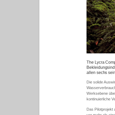
The Lycra Compa
Bekleidungsindu
allen sechs sei
Die solide Ausw
Wasserverbrauch
Werksebene überp
kontinuierliche 
Das Pilotprojek
vor mehr als ein