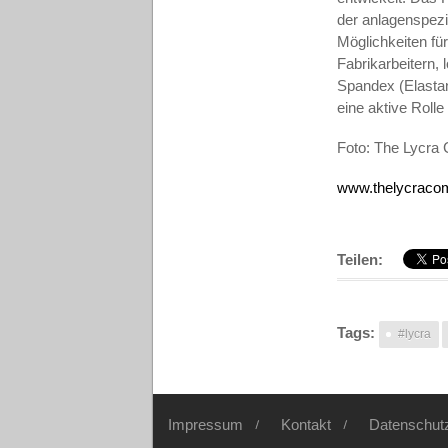
der anlagenspezi
Möglichkeiten fü
Fabrikarbeitern,
Spandex (Elastan
eine aktive Rolle 
Foto: The Lycr
www.thel
yc
raco
Teilen:
Tags:
#lycra
Impressum
Kontakt
Datenschut