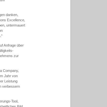
ngen danken,
ions Excellence,
ben, untermauert
on
.“
uf Anfrage über
tigkeits-
rnehmens zur
cra Company,
em Jahr von
er Leistung
h verbessern
erungs-Tool,
heitliches Bild