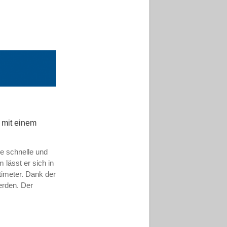
k mit einem
ne schnelle und
lässt er sich in
timeter. Dank der
erden. Der