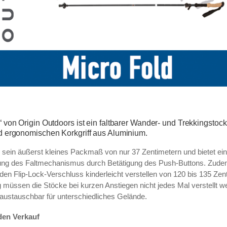
“ von Origin Outdoors ist ein faltbarer Wander- und Trekkingstoc
d ergonomischen Korkgriff aus Aluminium.
h sein äußerst kleines Packmaß von nur 37 Zentimetern und bietet ei
ung des Faltmechanismus durch Betätigung des Push-Buttons. Zudem 
den Flip-Lock-Verschluss kinderleicht verstellen von 120 bis 135 Zen
g müssen die Stöcke bei kurzen Anstiegen nicht jedes Mal verstellt w
st austauschbar für unterschiedliches Gelände.
den Verkauf