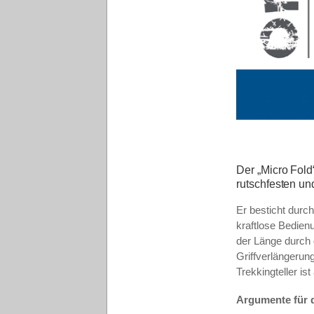
Der „Micro Fold
rutschfesten un
Er besticht durc
kraftlose Bedien
der Länge durch 
Griffverlängerun
Trekkingteller i
Argumente für 