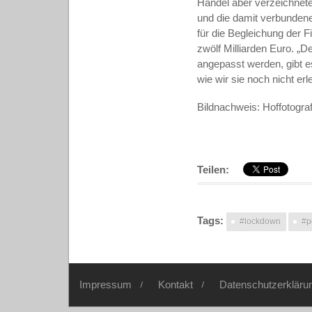
Handel aber verzeichnet
und die damit verbundene
für die Begleichung der F
zwölf Milliarden Euro. „
angepasst werden, gibt es
wie wir sie noch nicht erl
Bildnachweis: Hoffotogra
Teilen:
Tags:
#lockdown
#po
Impressum
Kontakt
Datenschutzerkläru