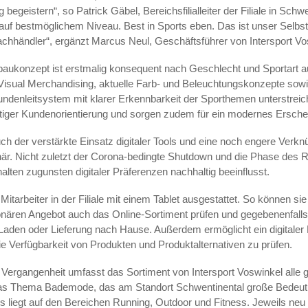
 begeistern“, so Patrick Gäbel, Bereichsfilialleiter der Filiale in Schw
s auf bestmöglichem Niveau. Best in Sports eben. Das ist unser Selbs
chhändler“, ergänzt Marcus Neul, Geschäftsführer von Intersport Vo
ukonzept ist erstmalig konsequent nach Geschlecht und Sportart auf
isual Merchandising, aktuelle Farb- und Beleuchtungskonzepte sowi
undenleitsystem mit klarer Erkennbarkeit der Sporthemen unterstrei
iger Kundenorientierung und sorgen zudem für ein modernes Ersche
h der verstärkte Einsatz digitaler Tools und eine noch engere Verk
onär. Nicht zuletzt der Corona-bedingte Shutdown und die Phase des 
alten zugunsten digitaler Präferenzen nachhaltig beeinflusst.
Mitarbeiter in der Filiale mit einem Tablet ausgestattet. So können s
nären Angebot auch das Online-Sortiment prüfen und gegebenenfalls d
Laden oder Lieferung nach Hause. Außerdem ermöglicht ein digitale
ie Verfügbarkeit von Produkten und Produktalternativen zu prüfen.
 Vergangenheit umfasst das Sortiment von Intersport Voswinkel alle 
das Thema Bademode, das am Standort Schwentinental große Bedeutu
 liegt auf den Bereichen Running, Outdoor und Fitness. Jeweils neu a