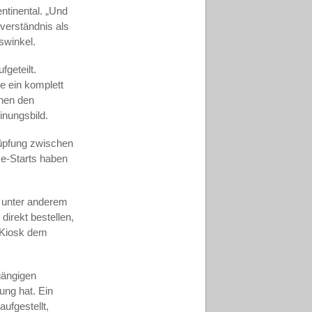
entinental. „Und
tverständnis als
swinkel.
geteilt.
e ein komplett
chen den
inungsbild.
nüpfung zwischen
Re-Starts haben
ie unter anderem
irekt bestellen,
r Kiosk dem
gängigen
ng hat. Ein
ufgestellt,