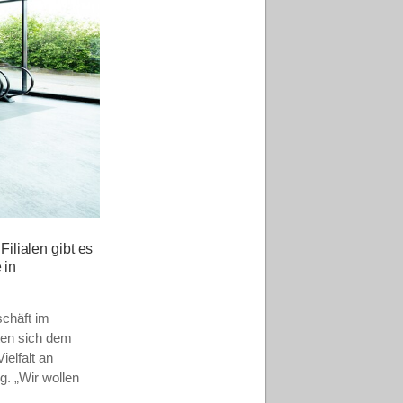
Filialen
gibt es
 in
chäft im
ten sich dem
elfalt an
g.
„Wir wollen