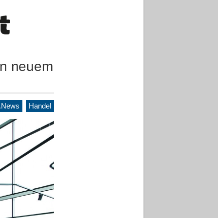
 in neuem
.News
Handel