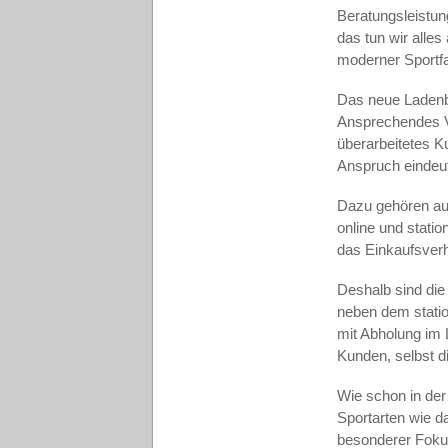
Beratungsleistung
das tun wir alle
moderner Sportfa
Das neue Ladenba
Ansprechendes V
überarbeitetes K
Anspruch eindeut
Dazu gehören auc
online und stati
das Einkaufsverh
Deshalb sind die 
neben dem statio
mit Abholung im 
Kunden, selbst d
Wie schon in der
Sportarten wie 
besonderer Fokus