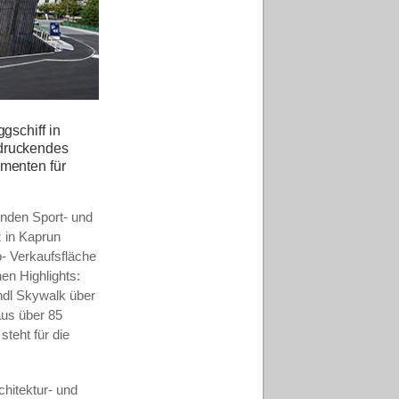
gschiff in
ndruckendes
ementen für
enden Sport- und
z in Kaprun
- Verkaufsfläche
en Highlights:
ündl Skywalk über
aus über 85
steht für die
hitektur- und