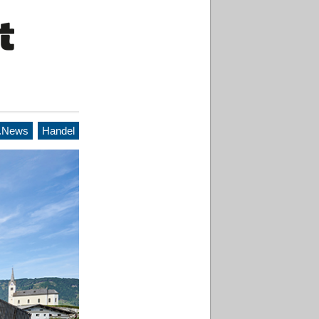
.News
Handel