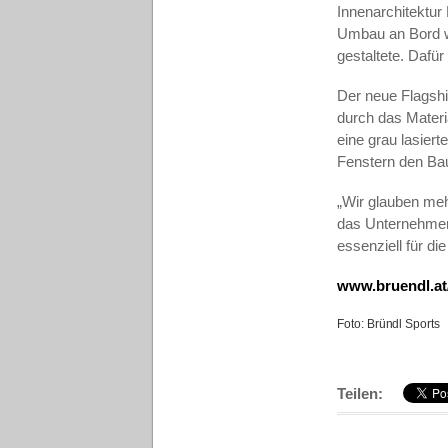
Innenarchitektur
Umbau an Bord w
gestaltete. Dafü
Der neue Flagship
durch das Materia
eine grau lasier
Fenstern den Bau
„Wir glauben meh
das Unternehmen 
essenziell für di
www.bruendl.at
Foto: Bründl Sports
Teilen: