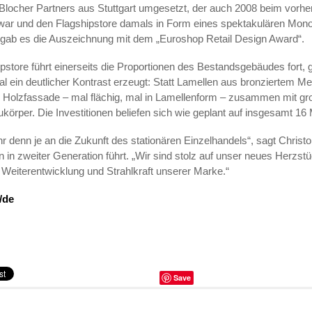
 Blocher Partners aus Stuttgart umgesetzt, der auch 2008 beim vorh
ar und den Flagshipstore damals in Form eines spektakulären Mono
r gab es die Auszeichnung mit dem „Euroshop Retail Design Award“.
store führt einerseits die Proportionen des Bestandsgebäudes fort, g
l ein deutlicher Kontrast erzeugt: Statt Lamellen aus bronziertem Met
te Holzfassade – mal flächig, mal in Lamellenform – zusammen mit gr
körper. Die Investitionen beliefen sich wie geplant auf insgesamt 16 
r denn je an die Zukunft des stationären Einzelhandels“, sagt Christo
in zweiter Generation führt. „Wir sind stolz auf unser neues Herzstü
e Weiterentwicklung und Strahlkraft unserer Marke.“
/de
Save