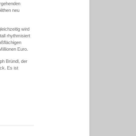
ergehenden
lithen neu
leichzeitig wird
all rhythmisiert
oßflächigen
Millionen Euro.
ph Bründl, der
ck. Es ist