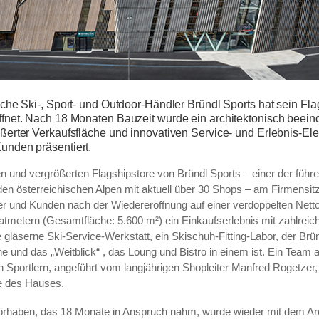
sche Ski-, Sport- und Outdoor-Händler Bründl Sports hat sein Flag
ffnet. Nach 18 Monaten Bauzeit wurde ein architektonisch beei
ßerter Verkaufsfläche und innovativen Service- und Erlebnis-El
unden präsentiert.
en und vergrößerten Flagshipstore von Bründl Sports – einer der führ
den österreichischen Alpen mit aktuell über 30 Shops – am Firmensit
r und Kunden nach der Wiedereröffnung auf einer verdoppelten Netto
tmetern (Gesamtfläche: 5.600 m²) ein Einkaufserlebnis mit zahlreich
 gläserne Ski-Service-Werkstatt, ein Skischuh-Fitting-Labor, der Br
e und das „Weitblick“ , das Loung und Bistro in einem ist. Ein Team 
n Sportlern, angeführt vom langjährigen Shopleiter Manfred Rogetzer, 
e des Hauses.
rhaben, das 18 Monate in Anspruch nahm, wurde wieder mit dem Arc