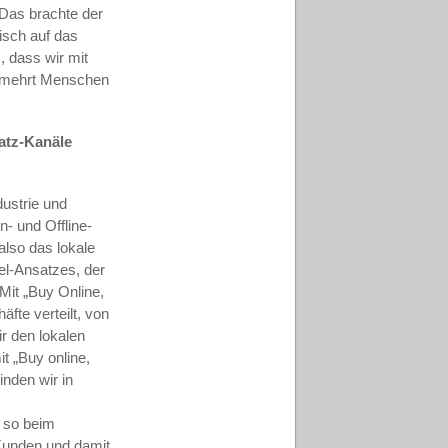
 Das brachte der
tisch auf das
, dass wir mit
vermehrt Menschen
satz-Kanäle
dustrie und
n- und Offline-
also das lokale
el-Ansatzes, der
Mit „Buy Online,
fte verteilt, von
r den lokalen
t „Buy online,
inden wir in
r
n so beim
 Kunden und damit