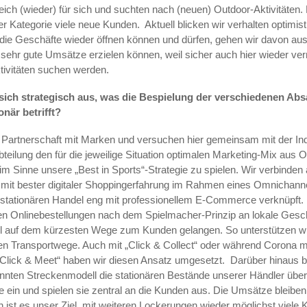
ich (wieder) für sich und suchten nach (neuen) Outdoor-Aktivitäten.
ser Kategorie viele neue Kunden.
Aktuell blicken wir verhalten optimis
 die Geschäfte wieder öffnen können und dürfen, gehen wir davon aus
 sehr gute Umsätze erzielen können, weil sicher auch hier wieder 
tivitäten suchen werden.
 sich strategisch aus, was die Bespielung der verschiedenen Ab
onär betrifft?
r Partnerschaft mit Marken und versuchen hier gemeinsam mit der In
bteilung den für die jeweilige Situation optimalen Marketing-Mix aus O
m Sinne unsere „Best in Sports“-Strategie zu spielen. Wir verbinden 
 mit bester digitaler Shoppingerfahrung im Rahmen eines Omnichann
n stationären Handel eng mit professionellem E-Commerce verknüpft. 
n Onlinebestellungen nach dem Spielmacher-Prinzip an lokale Geschä
el auf dem kürzesten Wege zum Kunden gelangen. So unterstützen wi
n Transportwege. Auch mit „Click & Collect“ oder während Corona mi
 „Click & Meet“ haben wir diesen Ansatz umgesetzt.
Darüber hinaus b
nten Streckenmodell die stationären Bestände unserer Händler übe
e ein und spielen sie zentral an die Kunden aus. Die Umsätze bleibe
ch ist es unser Ziel, mit weiteren Lockerungen wieder möglichst viele