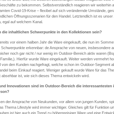
Geschäfte zu bekommen. Selbstverständlich reagieren wir weiterhin 
mten Covid-19-Krise – flexibel auf sich verändernde Umstände, ger
edlichen Öffnungsszenarien für den Handel. Letztendlich ist es unser 
n, egal auf welchem Kanal.
die inhaltlichen Schwerpunkte in den Kollektionen sein?
ereits vor einem halben Jahr die Ware eingekauft, die nun im Sommer
ei Schwerpunkte erkennbar: de Ansprache von neuen, insbesondere a
bisher noch gar nicht / nur wenig im Outdoor-Bereich aktiv waren (Bsp
Familie,). Hierfür wurde Ware eingekauft. Weiter werden vermehrt h
kel von den Kunden nachgefragt, welche schon im Outdoor-Segment a
Handel beim Einkauf reagiert. Weniger gekauft wurde Ware für das Th
 absehbar ist, wie sich dieses Thema entwickeln wird.
nd Innovationen sind im Outdoor-Bereich die interessantesten 
ison?
n der Ansprache von Neukunden, vor allem von jungen Kunden, spiel
as Thema Lifestyle wird immer wichtiger. Gleiches gilt für Funktion un
huhen ist hier auch ein Trend zu höherpreisiger Ware und eine Entwic