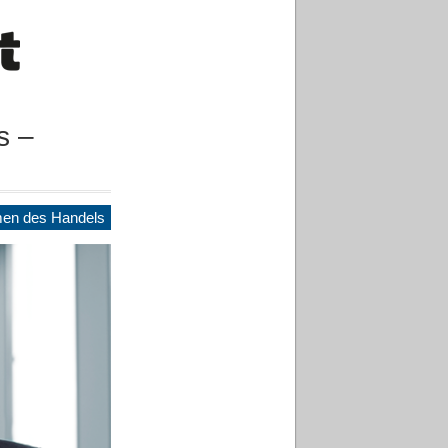
s –
en des Handels