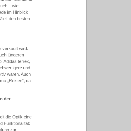
auch – wie
ade im Hinblick
Ziel, den besten
 verkauft wird.
uch jüngeren
. Adidas terrex,
ochwertigere und
ktiv waren. Auch
ema „Reisen“, da
in der
t die Optik eine
d Funktionalität:
klung zur