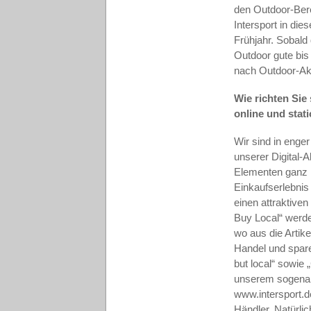
den Outdoor-Bere
Intersport in die
Frühjahr. Sobald
Outdoor gute bis
nach Outdoor-Ak
Wie richten Sie
online und stati
Wir sind in enge
unserer Digital-A
Elementen ganz i
Einkaufserlebnis
einen attraktive
Buy Local“ werde
wo aus die Artik
Handel und spare
but local“ sowie
unserem sogenan
www.intersport.d
Händler. Natürli