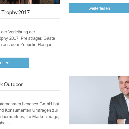
weiterlesen
t Trophy 2017
 der Verleihung der
ophy 2017. Preisträger, Gäste
n aus dem Zeppelin-Hangar
lesen
ck Outdoor
nternehmen benchex GmbH hat
und Konsumenten Umfragen zur
utdoormarktes, zu Markenimage,
nheit…