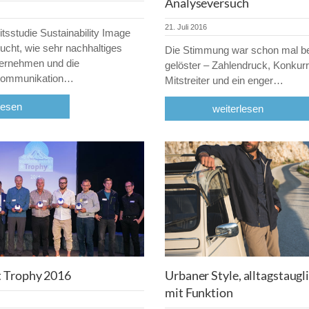
Analyseversuch
21. Juli 2016
itsstudie Sustainability Image
sucht, wie sehr nachhaltiges
Die Stimmung war schon mal be
ernehmen und die
gelöster – Zahlendruck, Konkur
Kommunikation…
Mitstreiter und ein enger…
lesen
weiterlesen
t Trophy 2016
Urbaner Style, alltagstaugli
mit Funktion