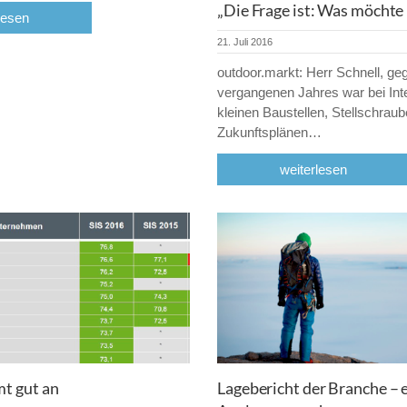
„Die Frage ist: Was möchte
lesen
21. Juli 2016
outdoor.markt: Herr Schnell, g
vergangenen Jahres war bei Int
kleinen Baustellen, Stellschrau
Zukunftsplänen…
weiterlesen
t gut an
Lagebericht der Branche – 