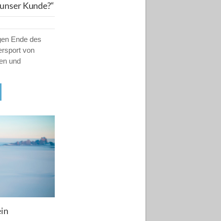
 unser Kunde?“
egen Ende des
ersport von
ben und
ein