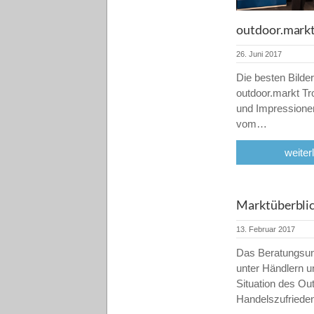
outdoor.mark
26. Juni 2017
Die besten Bilder
outdoor.markt Tr
und Impressione
vom…
weiter
Marktüberbli
13. Februar 2017
Das Beratungsu
unter Händlern 
Situation des O
Handelszufriede