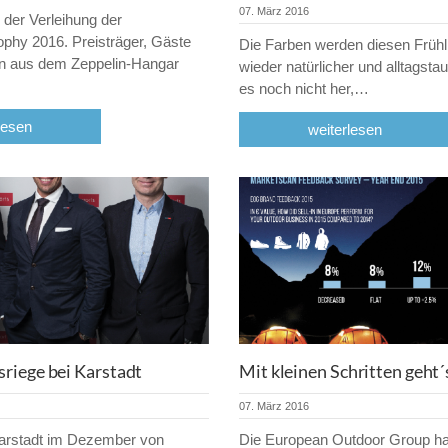
07. März 2016
 der Verleihung der
ophy 2016. Preisträger, Gäste
Die Farben werden diesen Früh
n aus dem Zeppelin-Hangar
wieder natürlicher und alltagstau
es noch nicht her,…
lesen
weiterlesen
riege bei Karstadt
Mit kleinen Schritten geht´
07. März 2016
arstadt im Dezember von
Die European Outdoor Group hat